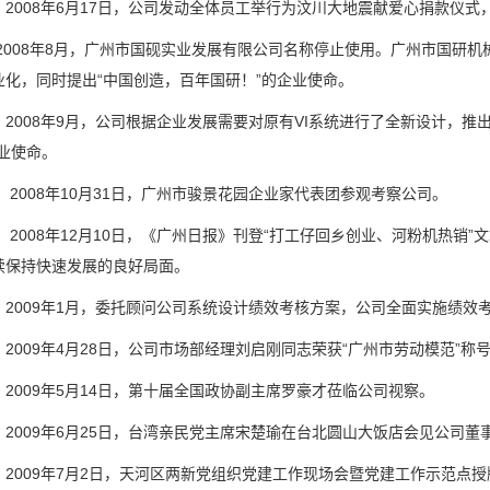
2008年6月17日，公司发动全体员工举行为汶川大地震献爱心捐款仪式，
 2008年8月，广州市国砚实业发展有限公司名称停止使用。广州市国研
业化，同时提出“中国创造，百年国研！”的企业使命。
、2008年9月，公司根据企业发展需要对原有VI系统进行了全新设计，推
业使命。
 2008年10月31日，广州市骏景花园企业家代表团参观考察公司。
 2008年12月10日，《广州日报》刊登“打工仔回乡创业、河粉机热
续保持快速发展的良好局面。
、2009年1月，委托顾问公司系统设计绩效考核方案，公司全面实施绩效
2009年4月28日，公司市场部经理刘启刚同志荣获“广州市劳动模范”称
2009年5月14日，第十届全国政协副主席罗豪才莅临公司视察。
、2009年6月25日，台湾亲民党主席宋楚瑜在台北圆山大饭店会见公司董
、2009年7月2日，天河区两新党组织党建工作现场会暨党建工作示范点