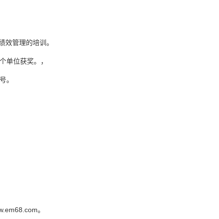
和绩效管理的培训。
6个单位获奖。，
称号。
m68.com。