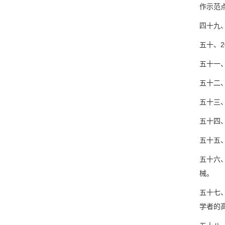
作示范点
四十九
五十、
五十一
五十二、
五十三
五十四
五十五
五十六
械。
五十七
学者的高