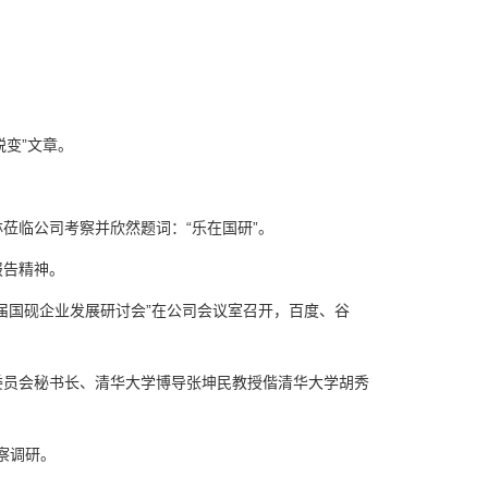
蜕变”文章。
林莅临公司考察并欣然题词：“乐在国研”。
报告精神。
第一届国砚企业发展研讨会”在公司会议室召开，百度、谷
作委员会秘书长、清华大学博导张坤民教授偕清华大学胡秀
察调研。