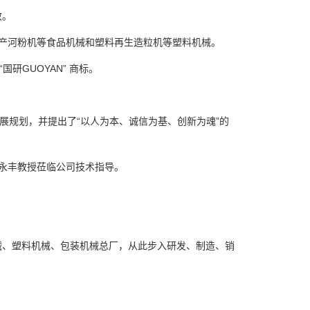
效。
生产河粉机等食品机械和塑料再生造粒机等塑料机械。
研GUOYAN” 商标。
发展规划，并提出了“以人为本、诚信为基、创新为魂”的
聂永丰教授莅临公司技术指导。
机械、塑料机械、包装机械总厂，从此步入研发、制造、销