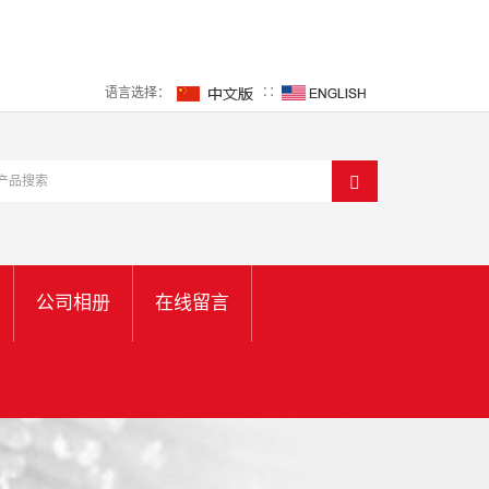
语言选择：
∷
公司相册
在线留言