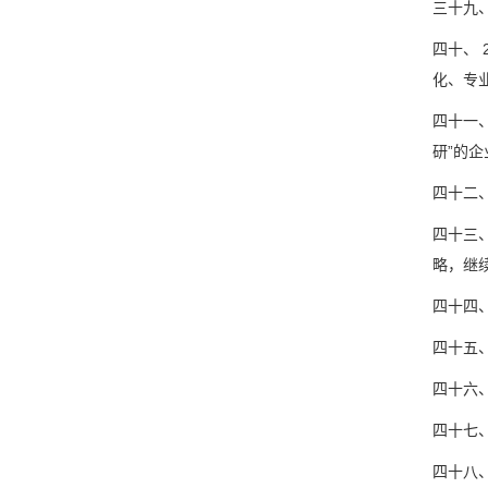
三十九、
四十、
化、专
四十一
研”的企
四十二、
四十三、
略，继
四十四
四十五、
四十六、
四十七
四十八