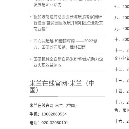
发展与企业活力
七、2
新加坡制造商总会会长陈展鹏考察国研
八、2
智造园 盛赞园区发展并邀明星企业赴东
九、20
南亚设厂
十、20
同心共超越 和谐铸辉煌 ——2023健
力、国研公司阳朔、桂林团建
十一、
企业经
国研机械全自动自熟米粉/粉丝机助力企
业实现效益创收
十二、
十三、
米兰在线官网-米兰（中
国）
十四、2
十五、
米兰在线官网-米兰（中国）
售、服
手机：13602889534
十六、
电话：020-32050101