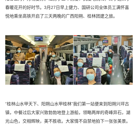
春暖花开的好时节。3月27日早上健力、国研公司全体员工满怀喜
悦地乘坐高铁开启了三天两晚的广西阳朔、桂林团建之旅。
“桂林山水甲天下、阳朔山水甲桂林”我们第一站便来到阳朔兴坪古
镇，中餐过后大家兴致勃勃地登上游船，领略两岸的奇峰异石，湖
光山色，交相辉映，美不胜收。大家情不自禁地拍下一张张美景。