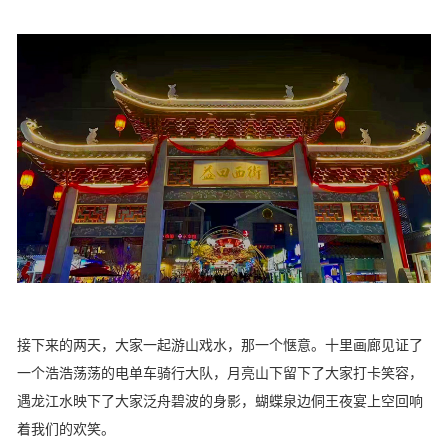
接下来的两天，大家一起游山戏水，那一个惬意。十里画廊见证了
一个浩浩荡荡的电单车骑行大队，月亮山下留下了大家打卡笑容，
遇龙江水映下了大家泛舟碧波的身影，蝴蝶泉边侗王夜宴上空回响
着我们的欢笑。