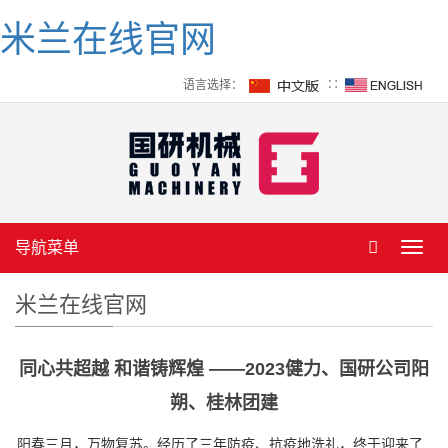
米兰在线官网
语言选择：
∷
导航菜单
Toggl
navig
米兰在线官网
同心共超越 和谐铸辉煌 ——2023健力、国研公司阳
朔、桂林团建
阳春三月，万物复苏。经历了三年防疫、抗疫地洗礼，终于迎来了