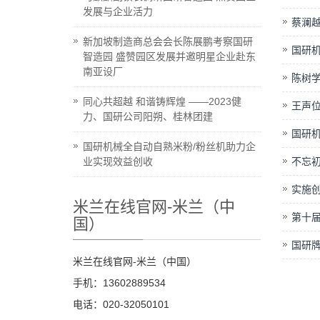
发展与企业活力
蔡澜
新加坡制造商总会会长陈展鹏考察国研
国研
智造园 盛赞园区发展并邀明星企业赴东
南亚设厂
陈树
同心共超越 和谐铸辉煌 ——2023健
王声位
力、国研公司阳朔、桂林团建
国研
国研机械全自动自熟米粉/粉丝机助力企
业实现效益创收
不忘初
实施
米兰在线官网-米兰（中
第十
国）
国研
米兰在线官网-米兰（中国）
手机：13602889534
电话：020-32050101