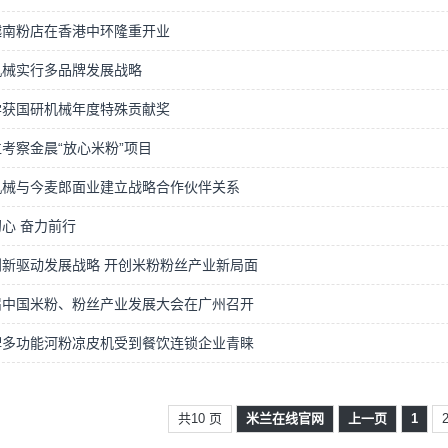
越南粉店在香港中环隆重开业
机械实行多品牌发展战略
学获国研机械年度特殊贡献奖
考察金晨“放心米粉”项目
机械与今麦郎面业建立战略合作伙伴关系
心 奋力前行
创新驱动发展战略 开创米粉粉丝产业新局面
届中国米粉、粉丝产业发展大会在广州召开
牌多功能河粉凉皮机受到餐饮连锁企业青睐
共10 页
米兰在线官网
上一页
1