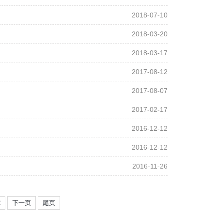
2018-07-10
2018-03-20
2018-03-17
2017-08-12
2017-08-07
2017-02-17
2016-12-12
2016-12-12
2016-11-26
2
下一页
尾页