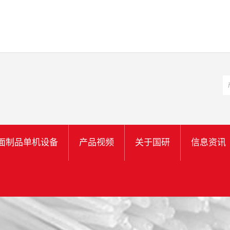
面制品单机设备
产品视频
关于国研
信息资讯