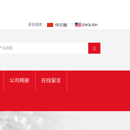
语言选择：
∷
公司相册
在线留言