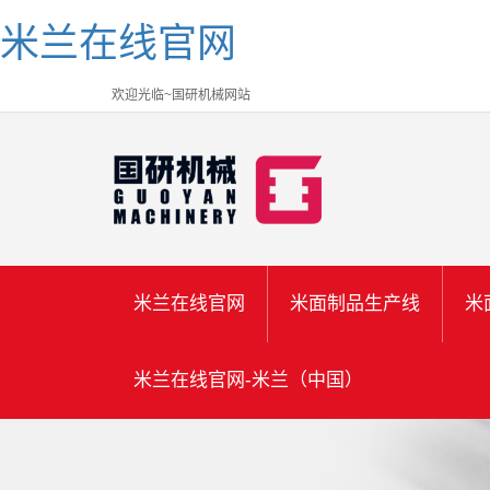
米兰在线官网
欢迎光临~国研机械网站
米兰在线官网
米面制品生产线
米
米兰在线官网-米兰（中国）