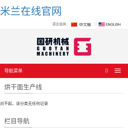
米兰在线官网
语言选择：
∷
导航菜单
Toggl
navig
烘干面生产线
对不起，该分类无任何记录
栏目导航