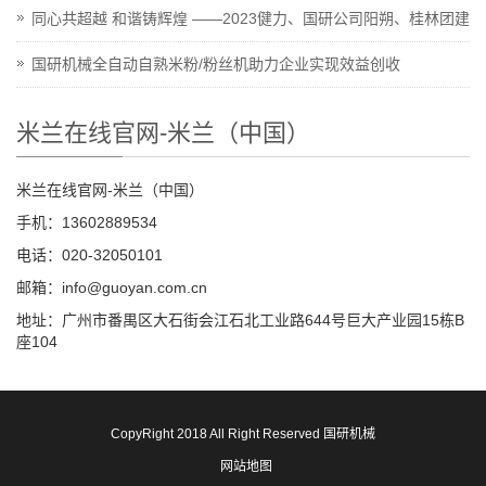
同心共超越 和谐铸辉煌 ——2023健力、国研公司阳朔、桂林团建
国研机械全自动自熟米粉/粉丝机助力企业实现效益创收
米兰在线官网-米兰（中国）
米兰在线官网-米兰（中国）
手机：13602889534
电话：020-32050101
邮箱：info@guoyan.com.cn
地址：广州市番禺区大石街会江石北工业路644号巨大产业园15栋B
座104
CopyRight 2018 All Right Reserved 国研机械
网站地图