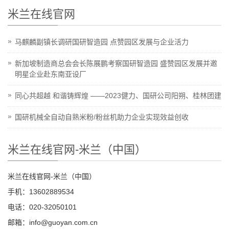
米兰在线官网
马麒麟副镇长调研国研智造园 点赞园区发展与企业活力
新加坡制造商总会会长陈展鹏考察国研智造园 盛赞园区发展并邀
明星企业赴东南亚设厂
同心共超越 和谐铸辉煌 ——2023健力、国研公司阳朔、桂林团建
国研机械全自动自熟米粉/粉丝机助力企业实现效益创收
米兰在线官网-米兰（中国）
米兰在线官网-米兰（中国）
手机：13602889534
电话：020-32050101
邮箱：info@guoyan.com.cn