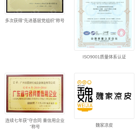
多次获得“先进基层党组织”称号
ISO9001质量体系认证
连续七年获”守合同 重信用企业
魏家凉皮
“称号