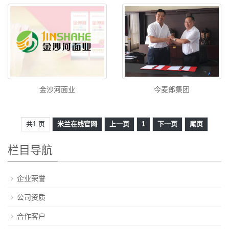
金沙河面业
今麦郎集团
共1 页
米兰在线官网
上一页
1
下一页
尾页
栏目导航
企业荣誉
公司资质
合作客户