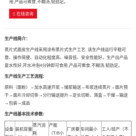
用,产品可煮食,不糊汤,韧劲足。
在线咨询
生产线简介：
蒸片式面皮生产线采用涂布蒸片式生产工艺, 该生产线运行平稳可
靠、操作简便、自动化程度高、噪音低、安全性能好，生产出产品
复水性好,开水冲泡4分钟即可食用,产品可煮食,不糊汤,韧劲足。
生产线生产工艺流程:
原料（面粉）→加水高速开浆→储浆输送→布浆连续蒸片→面片预
干→面片冷却切条→分行输送提升→定长切断、落盒→干燥→输送
→包装→成品
生产线基本技术参数:
蒸汽消
产能
设备
装机容量
厂房要
车间最小
工人/班产（不
耗
（T/8小