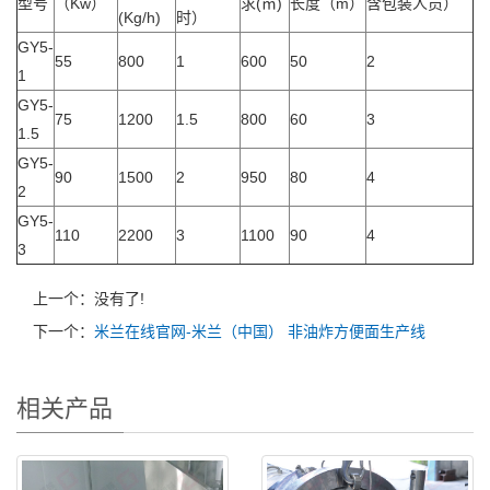
型号
（Kw）
求(㎡)
长度（m）
含包装人员）
(Kg/h)
时）
GY5-
55
800
1
600
50
2
1
GY5-
75
1200
1.5
800
60
3
1.5
GY5-
90
1500
2
950
80
4
2
GY5-
110
2200
3
1100
90
4
3
上一个：没有了!
下一个：
米兰在线官网-米兰（中国） 非油炸方便面生产线
相关产品